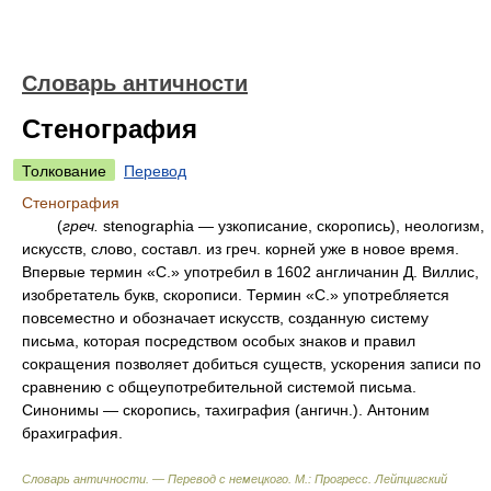
Словарь античности
Стенография
Толкование
Перевод
Стенография
(
греч.
stenographia — узкописание, скоропись), неологизм,
искусств, слово, составл. из греч. корней уже в новое время.
Впервые термин «С.» употребил в 1602 англичанин Д. Виллис,
изобретатель букв, скорописи. Термин «С.» употребляется
повсеместно и обозначает искусств, созданную систему
письма, которая посредством особых знаков и правил
сокращения позволяет добиться существ, ускорения записи по
сравнению с общеупотребительной системой письма.
Синонимы — скоропись, тахиграфия (ангичн.). Антоним
брахиграфия.
Словарь античности. — Перевод с немецкого. М.: Прогресс
.
Лейпцигский