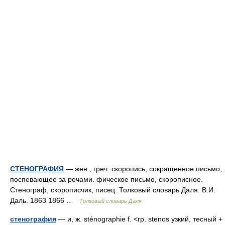
СТЕНОГРАФИЯ
— жен., греч. скоропись, сокращенное письмо,
поспевающее за речами. фическое письмо, скорописное.
Стенограф, скорописчик, писец. Толковый словарь Даля. В.И.
Даль. 1863 1866 …
Толковый словарь Даля
стенография
— и, ж. sténographie f. <гр. stenos узкий, тесный +