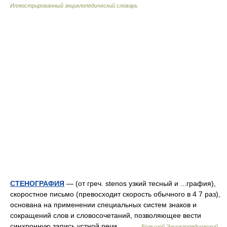
Иллюстрированный энциклопедический словарь
СТЕНОГРАФИЯ
— (от греч. stenos узкий тесный и ...графия),
скоростное письмо (превосходит скорость обычного в 4 7 раз),
основана на применении специальных систем знаков и
сокращений слов и словосочетаний, позволяющее вести
синхронную запись устной речи.… …
Большой Энциклопедический